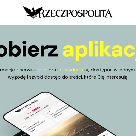
obierz
aplikac
ormacje z serwisu
rp.pl
oraz
e-wydania
są dostępne w jednym 
wygodę i szybki dostęp do treści, które Cię interesują.