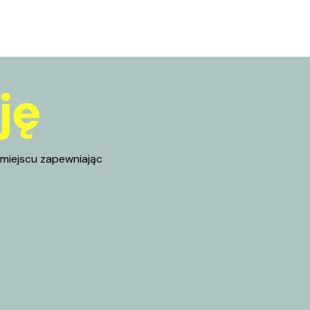
ję
miejscu zapewniając